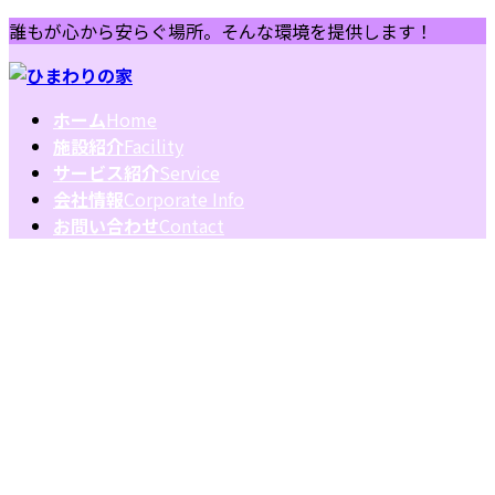
コ
ナ
誰もが心から安らぐ場所。そんな環境を提供します！
ン
ビ
テ
ゲ
ン
ー
ホーム
Home
ツ
シ
施設紹介
Facility
へ
ョ
サービス紹介
Service
ス
ン
会社情報
Corporate Info
キ
に
お問い合わせ
Contact
ッ
移
プ
動